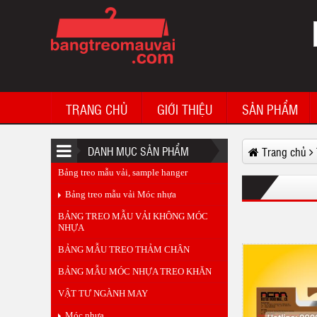
Bảng treo mẫu vải Taiyo Plus Viet Nam
TRANG CHỦ
GIỚI THIỆU
SẢN PHẨM
DANH MỤC SẢN PHẨM
Trang chủ
Bảng treo mẫu vải, sample hanger
Sample hanger Gloria jeans vietnam
Bảng treo mẫu vải Móc nhựa
BẢNG TREO MẪU VẢI KHÔNG MÓC
NHỰA
BẢNG MẪU TREO THẢM CHÂN
BẢNG MẪU MÓC NHỰA TREO KHĂN
VẬT TƯ NGÀNH MAY
Móc nhựa