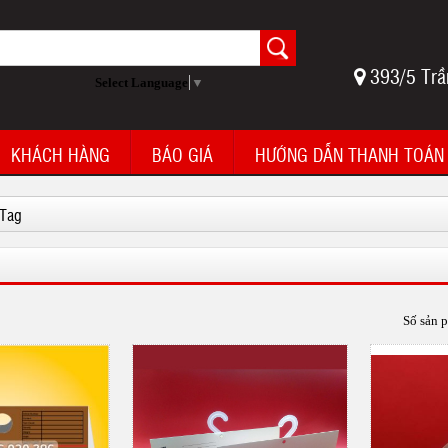
393/5 Trầ
Select Language
▼
KHÁCH HÀNG
BÁO GIÁ
HƯỚNG DẪN THANH TOÁN
Tag
Số sản 