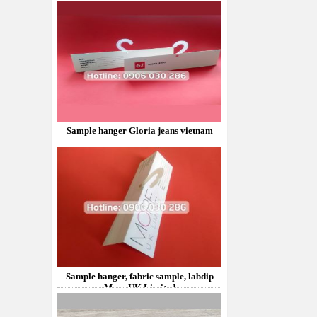
Sample hanger Gloria jeans vietnam
Sample hanger, fabric sample, labdip
More UK Limited