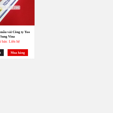
 mẫu vải Công ty Yoo
Sung Vina
á bán: Liên hệ
t
Mua hàng