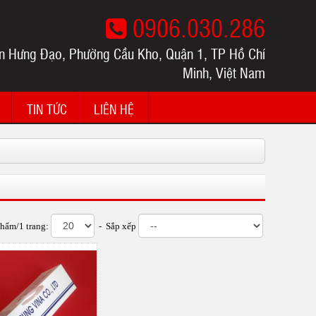
0906.030.286
n Hưng Đạo, Phường Cầu Kho, Quận 1, TP Hồ Chí
Minh, Việt Nam
TIN TỨC
LIÊN HỆ
phẩm/1 trang:
- Sắp xếp