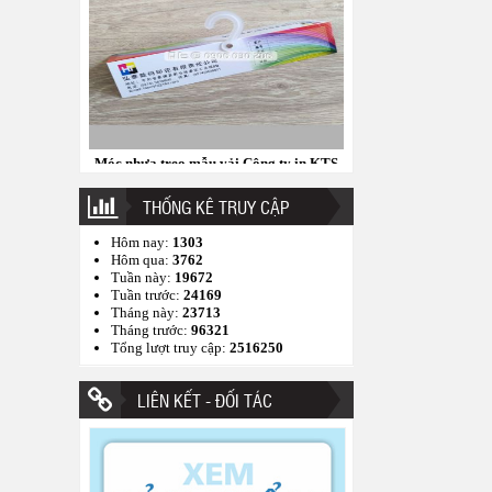
Móc nhựa treo mẫu vải Công ty in KTS
Hồng Thái
THỐNG KÊ TRUY CẬP
Hôm nay:
1303
Hôm qua:
3762
Tuần này:
19672
Tuần trước:
24169
Tháng này:
23713
Tháng trước:
96321
Tổng lượt truy cập:
2516250
Bảng treo mẫu vải Best Pacific
LIÊN KẾT - ĐỐI TÁC