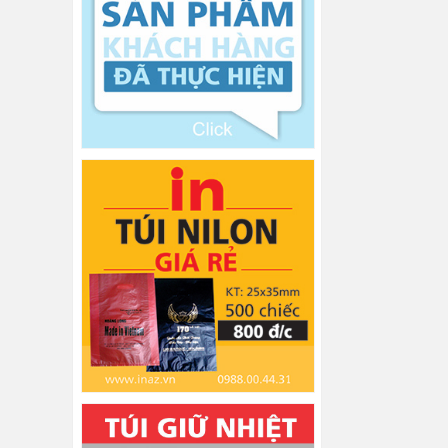
Bảng treo mẫu vải Công ty DF Vina
Bảng treo mẫu vải Taiyo Plus Viet Nam