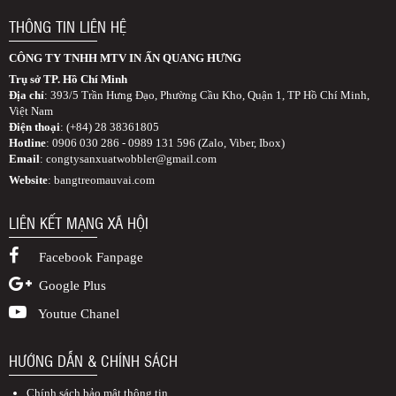
THÔNG TIN LIÊN HỆ
CÔNG TY TNHH MTV IN ẤN QUANG HƯNG
Trụ sở TP. Hồ Chí Minh
Địa chỉ
: 393/5 Trần Hưng Đạo, Phường Cầu Kho, Quận 1, TP Hồ Chí Minh,
Việt Nam
Điện thoại
: (+84) 28 38361805
Hotline
: 0906 030 286 - 0989 131 596 (Zalo, Viber, Ibox)
Email
:
congtysanxuatwobbler@gmail.com
Website
: bangtreomauvai.com
LIÊN KẾT MẠNG XÃ HỘI
Facebook Fanpage
Google Plus
Youtue Chanel
HƯỚNG DẪN & CHÍNH SÁCH
Chính sách bảo mật thông tin