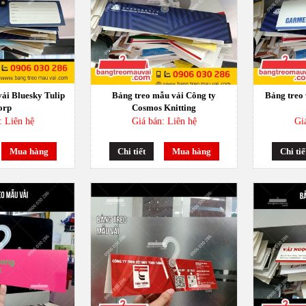
ải Bluesky Tulip
Bảng treo mẫu vải Công ty
Bảng treo
orp
Cosmos Knitting
: Liên hệ
Giá bán: Liên hệ
Gi
Mua hàng
Chi tiết
Mua hàng
Chi tiế