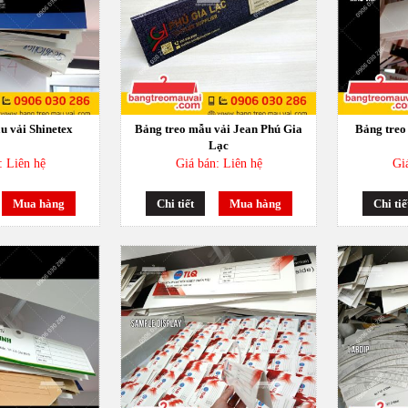
u vải Shinetex
Bảng treo mẫu vải Jean Phú Gia
Bảng treo
Lạc
: Liên hệ
Giá bán: Liên hệ
Gi
Mua hàng
Chi tiết
Mua hàng
Chi tiế