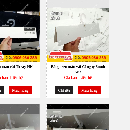
o mẫu vải Toray HK
Bảng treo mẫu vải Công ty South
Asia
á bán: Liên hệ
Giá bán: Liên hệ
t
Mua hàng
Chi tiết
Mua hàng