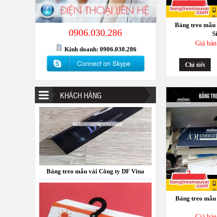
Bảng treo mẫu 
0906.030.286
S
Giá bán
Kinh doanh: 0906.030.286
Chi tiết
Bảng treo mẫu vải Công ty DF Vina
KHÁCH HÀNG
Bảng treo mẫu vải Taiyo Plus Viet Nam
Bảng treo mẫu 
Giá bán