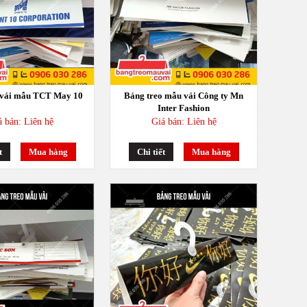
 vải mẫu TCT May 10
Bảng treo mẫu vải Công ty Mn
Inter Fashion
á bán: Liên hệ
Giá bán: Liên hệ
t
Mua hàng
Chi tiết
Mua hàng