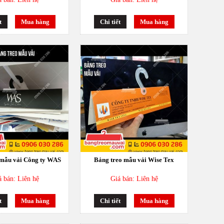
t
Mua hàng
Chi tiết
Mua hàng
 mẫu vải Công ty WAS
Bảng treo mẫu vải Wise Tex
á bán: Liên hệ
Giá bán: Liên hệ
t
Mua hàng
Chi tiết
Mua hàng