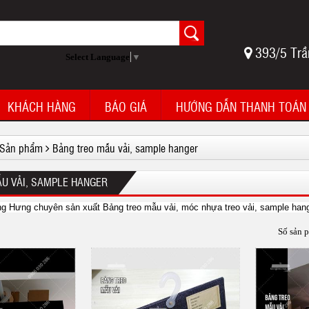
393/5 Trầ
Select Language
▼
KHÁCH HÀNG
BÁO GIÁ
HƯỚNG DẪN THANH TOÁN
Sản phẩm
Bảng treo mẫu vải, sample hanger
U VẢI, SAMPLE HANGER
 Hưng chuyên sản xuất Bảng treo mẫu vải, móc nhựa treo vải, sample hange
Số sản 