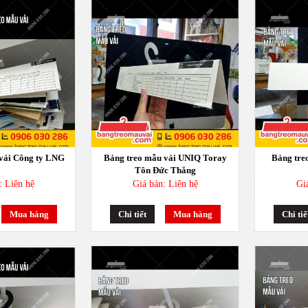
vải Công ty LNG
Bảng treo mẫu vải UNIQ Toray
Bảng tre
Tôn Đức Thắng
: Liên hệ
Giá bán: Liên hệ
Gi
Mua hàng
Chi tiết
Mua hàng
Chi tiế