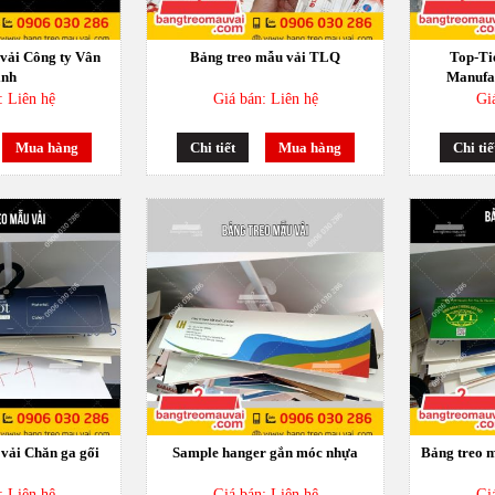
vải Công ty Vân
Bảng treo mẫu vải TLQ
Top-Ti
inh
Manufac
Professio
: Liên hệ
Giá bán: Liên hệ
Gi
Te
Mua hàng
Chi tiết
Mua hàng
Chi tiế
vải Chăn ga gối
Sample hanger gắn móc nhựa
Bảng treo m
: Liên hệ
Giá bán: Liên hệ
Gi