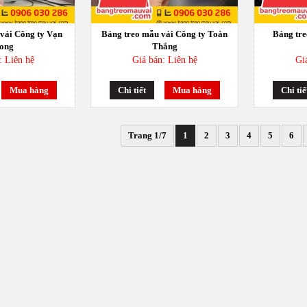
vải Công ty Vạn
Bảng treo mẫu vải Công ty Toàn
Bảng tre
ong
Thắng
: Liên hệ
Giá bán: Liên hệ
Gi
Mua hàng
Chi tiết
Mua hàng
Chi tiế
Trang 1/7
1
2
3
4
5
6