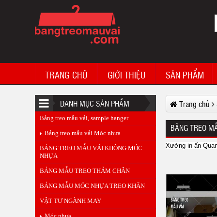
Bảng treo mẫu vải Taiyo Plus Viet Nam
TRANG CHỦ
GIỚI THIỆU
SẢN PHẨM
DANH MỤC SẢN PHẨM
Trang chủ
Bảng treo mẫu vải, sample hanger
Sample hanger Gloria jeans vietnam
BẢNG TREO MẪ
Bảng treo mẫu vải Móc nhựa
Xưởng in ấn Quang
BẢNG TREO MẪU VẢI KHÔNG MÓC
NHỰA
BẢNG MẪU TREO THẢM CHÂN
BẢNG MẪU MÓC NHỰA TREO KHĂN
VẬT TƯ NGÀNH MAY
Móc nhựa