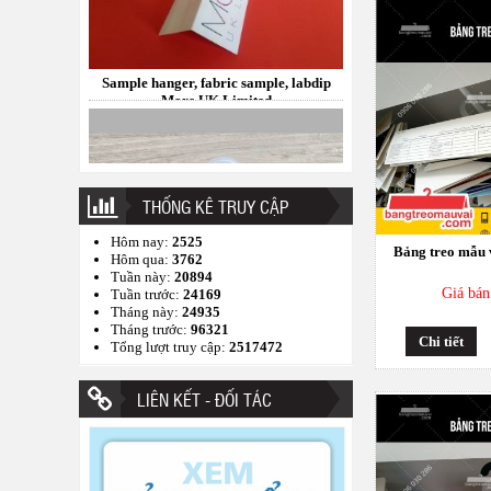
Móc nhựa treo mẫu vải Công ty in KTS
Hồng Thái
THỐNG KÊ TRUY CẬP
Hôm nay:
2525
Bảng treo mẫu 
Hôm qua:
3762
Tuần này:
20894
Giá bán
Tuần trước:
24169
Tháng này:
24935
Tháng trước:
96321
Chi tiết
Tổng lượt truy cập:
2517472
Bảng treo mẫu vải Best Pacific
LIÊN KẾT - ĐỐI TÁC