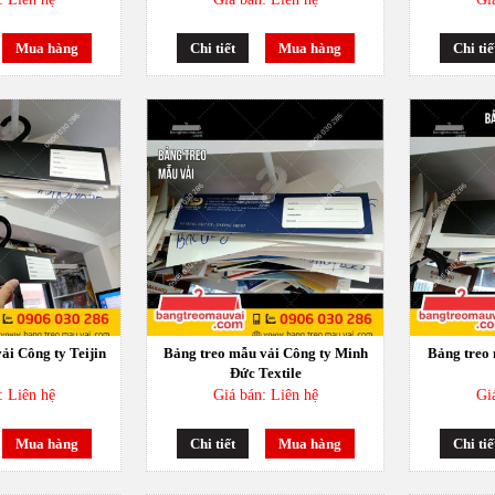
Mua hàng
Chi tiết
Mua hàng
Chi tiế
ải Công ty Teijin
Bảng treo mẫu vải Công ty Minh
Bảng treo
Đức Textile
: Liên hệ
Giá bán: Liên hệ
Gi
Mua hàng
Chi tiết
Mua hàng
Chi tiế