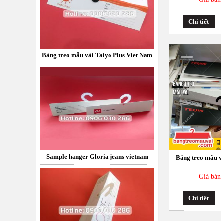
Chi tiết
Sample hanger Gloria jeans vietnam
Bảng treo mẫu v
Sample hanger, fabric sample, labdip
Giá bán
More UK Limited
Chi tiết