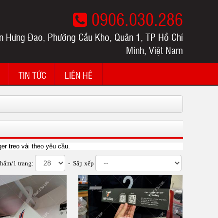
0906.030.286
n Hưng Đạo, Phường Cầu Kho, Quận 1, TP Hồ Chí
Minh, Việt Nam
TIN TỨC
LIÊN HỆ
r treo vải theo yêu cầu.
phẩm/1 trang:
- Sắp xếp