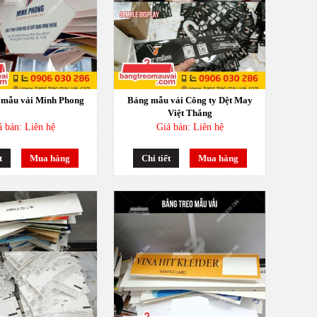
 mẫu vải Minh Phong
Bảng mẫu vải Công ty Dệt May
Việt Thắng
á bán: Liên hệ
Giá bán: Liên hệ
t
Mua hàng
Chi tiết
Mua hàng