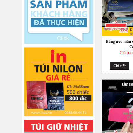
Bảng treo mẫu vải Công ty DF Vina
Bảng treo mẫu v
C
Giá bán
Chi tiết
Bảng treo mẫu vải Taiyo Plus Viet Nam