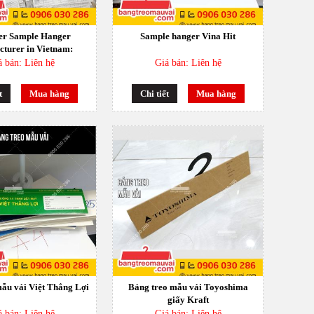
er Sample Hanger
Sample hanger Vina Hit
turer in Vietnam:
nal Solutions for the
á bán: Liên hệ
Giá bán: Liên hệ
xtile Industry
t
Mua hàng
Chi tiết
Mua hàng
ẫu vải Việt Thắng Lợi
Bảng treo mẫu vải Toyoshima
giấy Kraft
á bán: Liên hệ
Giá bán: Liên hệ