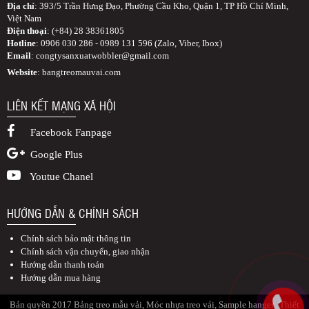
Địa chỉ
: 393/5 Trần Hưng Đạo, Phường Cầu Kho, Quận 1, TP Hồ Chí Minh,
Việt Nam
Điện thoại
: (+84) 28 38361805
Hotline
: 0906 030 286 - 0989 131 596 (Zalo, Viber, Ibox)
Email
:
congtysanxuatwobbler@gmail.com
Website
: bangtreomauvai.com
LIÊN KẾT MẠNG XÃ HỘI
Facebook Fanpage
Google Plus
Youtue Chanel
HƯỚNG DẪN & CHÍNH SÁCH
Chính sách bảo mật thông tin
Chính sách vận chuyển, giao nhận
Hướng dẫn thanh toán
Hướng dẫn mua hàng
Bản quyền 2017 Bảng treo mẫu vải, Móc nhựa treo vải, Sample hanger.. Thiết