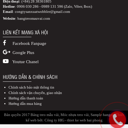
Điện thoại
: (+84) 28 38361805
Hotline
: 0906 030 286 - 0989 131 596 (Zalo, Viber, Ibox)
Email
:
congtysanxuatwobbler@gmail.com
Website
: bangtreomauvai.com
LIÊN KẾT MẠNG XÃ HỘI
Facebook Fanpage
Google Plus
Youtue Chanel
HƯỚNG DẪN & CHÍNH SÁCH
Chính sách bảo mật thông tin
Chính sách vận chuyển, giao nhận
Hướng dẫn thanh toán
Hướng dẫn mua hàng
Bản quyền 2017 Bảng treo mẫu vải, Móc nhựa treo vải, Sample hanger.. Thiết
kế web bởi:
Công ty HIG
-
thiet ke web hai phong