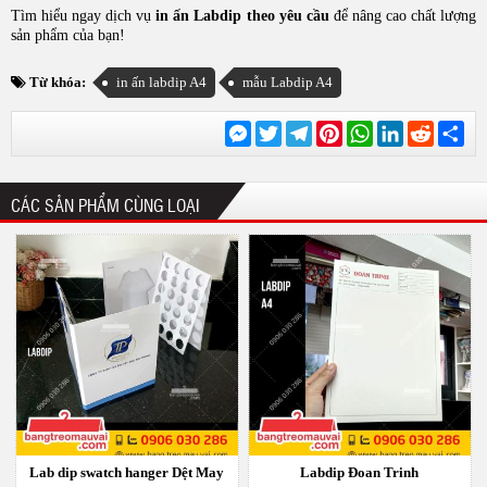
Tìm hiểu ngay dịch vụ
in ấn Labdip theo yêu cầu
để nâng cao chất lượng
sản phẩm của bạn!
Từ khóa:
in ấn labdip A4
mẫu Labdip A4
Messenger
Twitter
Telegram
Pinterest
WhatsApp
LinkedIn
Reddit
Chi
sẻ
CÁC SẢN PHẨM CÙNG LOẠI
Lab dip swatch hanger Dệt May
Labdip Đoan Trinh