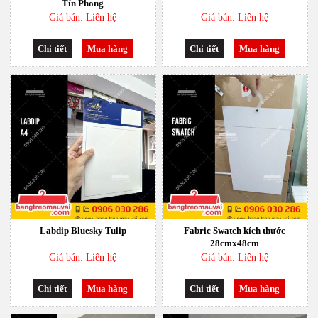
Tín Phong
Giá bán: Liên hệ
Giá bán: Liên hệ
Chi tiết
Mua hàng
Chi tiết
Mua hàng
Labdip Bluesky Tulip
Fabric Swatch kích thước
28cmx48cm
Giá bán: Liên hệ
Giá bán: Liên hệ
Chi tiết
Mua hàng
Chi tiết
Mua hàng