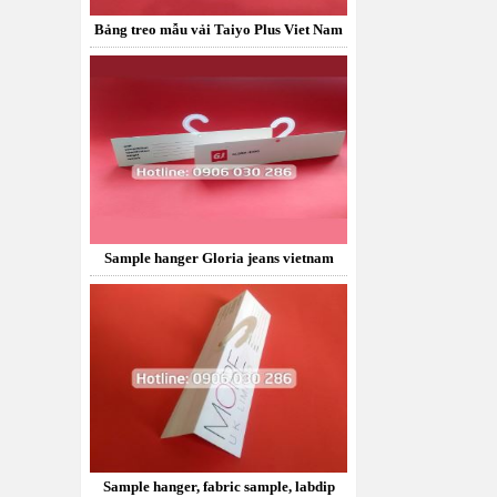
Sample hanger Gloria jeans vietnam
Sample hanger, fabric sample, labdip
More UK Limited
Móc nhựa treo mẫu vải Công ty in KTS
Hồng Thái