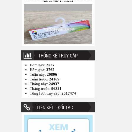
THỐNG KÊ TRUY CẬP
Bảng treo mẫu vải Best Pacific
Hôm nay:
2527
Hôm qua:
3762
Tuần này:
20896
Tuần trước:
24169
Tháng này:
24937
Tháng trước:
96321
Tổng lượt truy cập:
2517474
LIÊN KẾT - ĐỐI TÁC
Bảng treo mẫu vải Công ty DF Vina