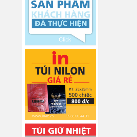
Bảng treo mẫu vải Taiyo Plus Viet Nam