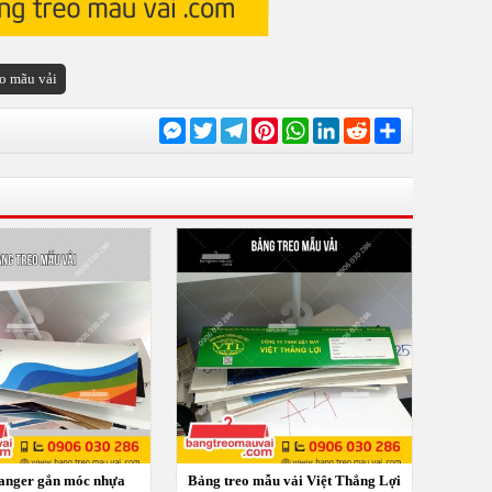
eo mãu vải
Messenger
Twitter
Telegram
Pinterest
WhatsApp
LinkedIn
Reddit
Chia
sẻ
anger gắn móc nhựa
Bảng treo mẫu vải Việt Thắng Lợi