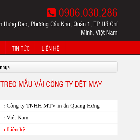
0906.030.286
n Hưng Đạo, Phường Cầu Kho, Quận 1, TP Hồ Chí
Minh, Việt Nam
TIN TỨC
LIÊN HỆ
 nhựa
 TREO MẪU VẢI CÔNG TY DỆT MAY
: Công ty TNHH MTV in ấn Quang Hưng
: Việt Nam
: Liên hệ