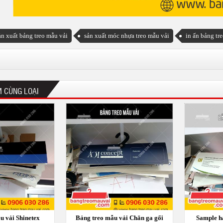
ản xuất bảng treo mẫu vải
sản xuất móc nhựa treo mẫu vải
in ấn bảng tr
 CÙNG LOẠI
u vải Shinetex
Bảng treo mẫu vải Chăn ga gối
Sample h