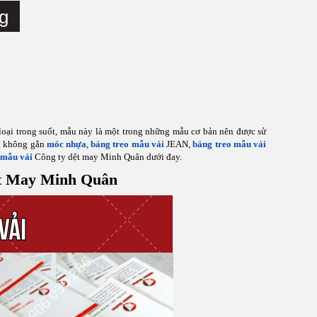
g
loại trong suốt, mẫu này là một trong những mẫu cơ bản nên được sử
i không gắn
móc nhựa
,
bảng treo mẫu vải
JEAN,
bảng treo mẫu vải
 mẫu vải
Công ty dệt may Minh Quân dưới đay.
t May Minh Quân