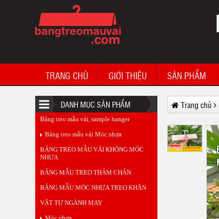
Sample hanger Gloria jeans vietnam
TRANG CHỦ
GIỚI THIỆU
SẢN PHẨM
DANH MỤC SẢN PHẨM
Trang chủ
Bảng treo mẫu vải, sample hanger
Bảng treo mẫu vải Móc nhựa
BẢNG TREO MẪU VẢI KHÔNG MÓC
NHỰA
Sample hanger, fabric sample, labdip
More UK Limited
BẢNG MẪU TREO THẢM CHÂN
BẢNG MẪU MÓC NHỰA TREO KHĂN
VẬT TƯ NGÀNH MAY
Móc nhựa