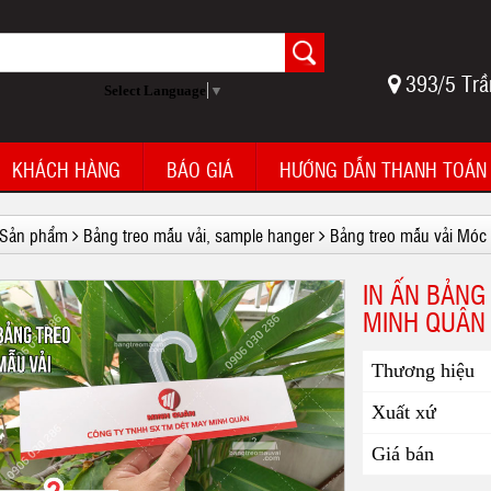
393/5 Trầ
Select Language
▼
KHÁCH HÀNG
BÁO GIÁ
HƯỚNG DẪN THANH TOÁN
Sản phẩm
Bảng treo mẫu vải, sample hanger
Bảng treo mẫu vải Móc
IN ẤN BẢNG
MINH QUÂN
Thương hiệu
Xuất xứ
Giá bán