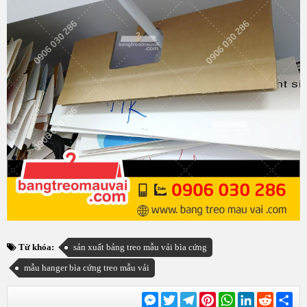
Từ khóa:
sản xuất bảng treo mẫu vải bìa cứng
mẫu hanger bìa cứng treo mẫu vải
Messenger
Twitter
Telegram
Pinterest
WhatsApp
LinkedIn
Reddit
Chi