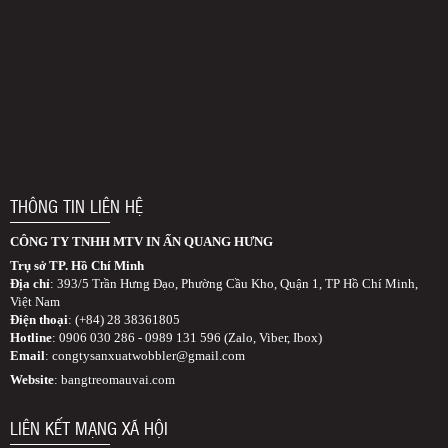
THÔNG TIN LIÊN HỆ
CÔNG TY TNHH MTV IN ẤN QUANG HƯNG
Trụ sở TP. Hồ Chí Minh
Địa chỉ
: 393/5 Trần Hưng Đạo, Phường Cầu Kho, Quận 1, TP Hồ Chí Minh,
Việt Nam
Điện thoại
: (+84) 28 38361805
Hotline
: 0906 030 286 - 0989 131 596 (Zalo, Viber, Ibox)
Email
:
congtysanxuatwobbler@gmail.com
Website
: bangtreomauvai.com
LIÊN KẾT MẠNG XÃ HỘI